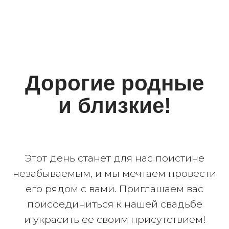
его рядом с вами. Приглашаем вас
присоединиться к нашей свадьбе
и украсить ее своим присутствием!
Дата проведения