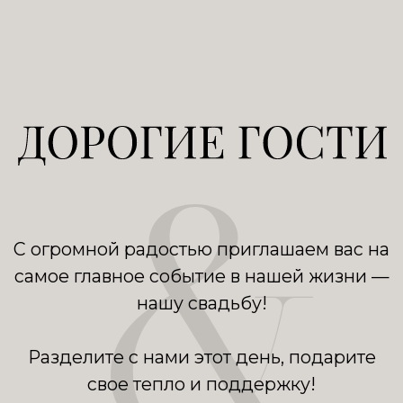
Разделите с нами этот день, подарите
свое тепло и поддержку!