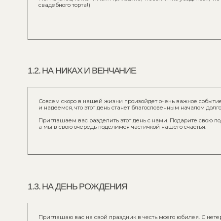
Совсем скоро в нашей жизни произойдет очень важное событие — наш 
и надеемся, что этот день станет благословенным началом долгой и счас
Приглашаем вас разделить этот день с нами. Подарите свою поддержку
а мы в свою очередь поделимся частичкой нашего счастья.
1.3. НА ДЕНЬ РОЖДЕНИЯ
Приглашаю вас на свой праздник в честь моего юбилея. С нетерпением 
ваших добрых и искренних улыбок, теплых слов и веселого настроения.
Надеюсь, вы обязательно придете и сможете превратить мой праздник
и радостный день.
2.
ДРЕСС-КОД