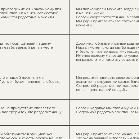
посвящённый нашему
Дорогие, любимые и самые родные!
ываемый день вместе
Настал момент, когда мы больше не можем терпеть пу
и бесконечные вопросы: «Ну когда уже?»
Именно поэтому мы решили узаконить свою любовь! Б
вы разделите с нами эту радость и станете частью на
шей жизни, и мы
Мы решили написать свою историю «жили долго и сча
будет наполнен любовью,
оказаться в окружении самых близких и дорогих люд
С огромной радостью приглашаем вас разделить с 
день — день нашей свадьбы!
исутствие сделает его
Совсем недавно мы стали мужем и женой и хотим вм
 тех, кто разделит нашу
С огромной радостью приглашаем вас на наш сваде
ниться официально!
Мы рады пригласить вас на наше самое счастливое 
, и съесть кусочек нашего
Это очень важный и трепетный день, наполненный 
пожеланиями и тёплыми улыбками, которыми мы хо
любимыми и родными людьми.
Приглашаем вас присоединиться к нам и сохранить 
годы!