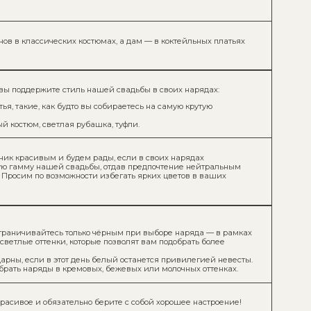
лько чёрным при выборе наряда — в рамках
которые позволят вам подобрать более
день белый останется привилегией невесты.
мовых, бежевых или молочных оттенках.
льно берите с собой хорошее настроение!
о мы будем признательны, если милые дамы
акценты в нарядах и аксессуарах будут
е предстать в этот замечательный день.
 праздника просим ориентироваться
бую атмосферу и подчеркнуть значимость
ь, которую мы разделим вместе. Пусть
ьствие.