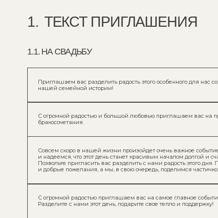
1.1. НА СВАДЬБУ
Приглашаем вас разделить радость этого особенного для нас события и 
нашей семейной истории!
С огромной радостью и большой любовью приглашаем вас на праздничн
бракосочетания.
Совсем скоро в нашей жизни произойдет очень важное событие — наша
и надеемся, что этот день станет красивым началом долгой и счастливой
Позвольте пригласить вас разделить с нами радость этого дня. Подарите
и добрые пожелания, а мы, в свою очередь, поделимся частичкой нашего 
С огромной радостью приглашаем вас на самое главное событие в наш
Разделите с нами этот день, подарите свое тепло и поддержку!
С огромной радостью и трепетом в сердцах мы приглашаем вас присоед
нас событию — дню нашей свадьбы! Этот день станет началом новой гл
истории, и мы будем безмерно счастливы, если вы разделите с нами эт