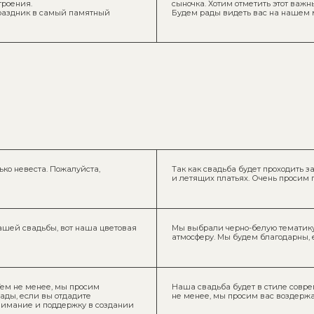
та. Пожалуйста,
Так как свадьба будет проходить за городом, будем 
и летящих платьях. Очень просим придерживаться ц
дьбы, вот наша цветовая
Мы выбрали черно-белую тематику для нашей свадьб
атмосферу. Мы будем благодарны, если вы поддержит
енее, мы просим
Наша свадьба будет в стиле современной классики, и
и вы отдадите
не менее, мы просим вас воздержаться от спортивного
и поддержку в создании
и — вечернее платье
Мы будем рады видеть джентльменов в классических 
представленных оттенков:
арны, если поддержите
Мы будем очень благодарны, если вы поддержите сти
Девушки: коктейльные платья, такие, как буд
ельных оттенков.
вечеринку!
 не сомневайтесь.
Мужчины: черный или серый костюм, светлая 
спользуете в ваших
Мы очень старались сделать праздник красивым и бу
вы поддержите природную цветовую гамму нашей св
оттенкам (смотрите палитру ниже). Просим по возмо
образах.