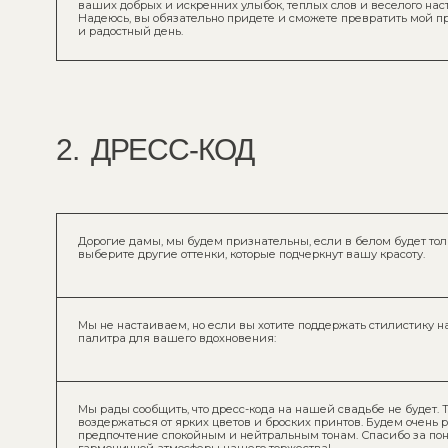
Дорогие дамы, мы будем признательны, если в белом будет только невес
выберите другие оттенки, которые подчеркнут вашу красоту.
Мы не настаиваем, но если вы хотите поддержать стилистику нашей сва
палитра для вашего вдохновения:
Мы рады сообщить, что дресс-кода на нашей свадьбе не будет. Тем не м
воздержаться от ярких цветов и броских принтов. Будем очень рады, есл
предпочтение спокойным и нейтральным тонам. Спасибо за понимание 
гармоничной атмосферы нашего торжества!
Black tie: для джентльменов смокинг или костюм черного цвета, для лед
черного цвета.
Для нас самое главное — ваше присутствие! Но мы будем очень благод
цветовую гамму нашей свадьбы.
Дорогие дамы, вы будете великолепно смотреться в нарядах паст
Мужчины, вам подойдут классические костюмы и белые рубашки,
Нам будет приятно, если вы поддержите стилистику нашей свадьбы и и
нарядах предложенные цвета: