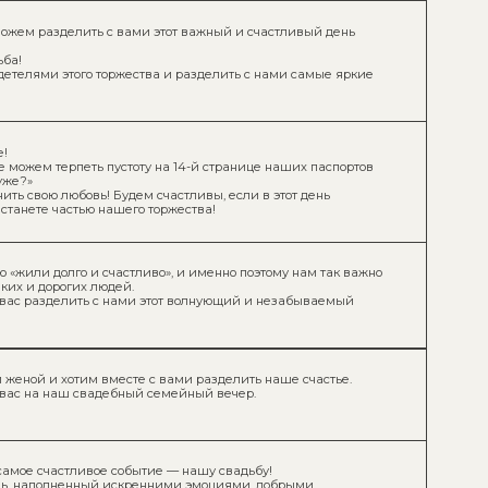
стоту на 14-й странице наших паспортов
удем счастливы, если в этот день
шего торжества!
стливо», и именно поэтому нам так важно
ей.
нами этот волнующий и незабываемый
есте с вами разделить наше счастье.
бный семейный вечер.
событие — нашу свадьбу!
искренними эмоциями, добрыми
тим поделиться с вами — самыми
воспоминания об этом событии на долгие