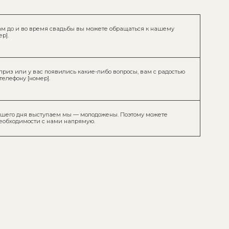
мы не успеем насладиться их красотой, ведь
ы бутылочке алкогольного напитка
ть.
букета подарите бутылочку вина, которую
ь доложите в конверт.
 мы не успеем насладиться их красотой
, к сожалению, мы не успеем насладиться
Отличным дополнением к вашему подарку