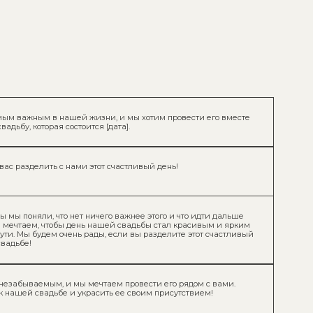
ей жизни, и мы хотим провести его вместе
тоится [дата].
ми этот счастливый день!
ет ничего важнее этого и что идти дальше
день нашей свадьбы стал красивым и ярким
нь рады, если вы разделите этот счастливый
 мы мечтаем провести его рядом с вами.
украсить ее своим присутствием!
 вами этот важный и счастливый день
ржества и разделить с нами самые яркие