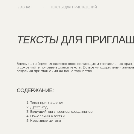
→
ГЛАВНАЯ
ТЕКСТЫ ДЛЯ ПРИГЛАШЕНИЙ
ТЕКСТЫ
ДЛЯ ПРИГЛАШЕН
Здесь вы найдете множество вдохновляющих и трогательных фраз, которые
и сохраняйте понравившиеся тексты. Во время оформления заказа не забуд
создания приглашения на ваше торжество.
СОДЕРЖАНИЕ:
Текст приглашения
Дресс-код
Ведущий, организатор, координатор
Пожелания к гостям
Красивые цитаты
1.
ТЕКСТ ПРИГЛАШЕНИЯ