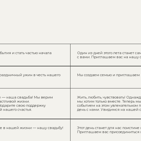
стать частью начала
Один из дней этого лета станет самым важным в наш
с вами. Приглашаем вас на нашу свадьбу, которая сос
ый ужин в честь нашего
Мы создаем семью и приглашаем вас разделить с на
 свадьба! Мы верим
Жить, любить, чувствовать! Однажды мы поняли, что н
 жизни.
мы хотим только вместе. Теперь мы мечтаем, чтобы 
 свою поддержку
событием на этом увлекательном пути. Мы будем оче
счастья.
день с нами. Увидимся на нашей свадьбе!
ей жизни — нашу свадьбу!
Этот день станет для нас поистине незабываемым, и
Приглашаем вас присоединиться к нашей свадьбе и 
иниться к значимому для
Мы давно ждали момента, когда сможем разделить с
авы в нашей совместной
в нашей жизни.
и радостные моменты.
Совсем скоро состоится наша свадьба!
Мы рады пригласить вас стать свидетелями этого то
моменты.