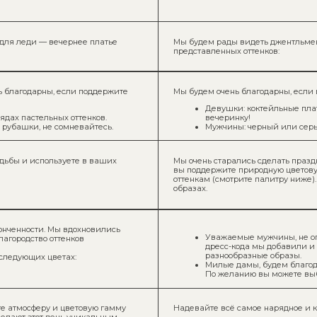
ти. Мы вдохновились
Уважаемые мужчины, не ограничивайтесь то
во оттенков
дресс-кода мы добавили и светлые оттенки, 
разнообразные образы.
х цветах:
Милые дамы, будем благодарны, если в этот 
По желанию вы можете выбрать наряды в кре
еру и цветовую гамму
Надевайте всё самое нарядное и красивое и обязате
от день уникальным.
ости, цветов природы
На нашем празднике нет строгого дресс-кода, однак
чневый), этнических
оставят полностью белые образы для невесты. Белые 
чевой романтики».
выглядеть уместно.
Мы будем рады видеть вас такими, какими вы захотит
ру нежности и романтики
Однако для сохранения гармонии и единой эстетики
на предложенный дресс-код. Это поможет создать осо
 наряд в голубых, синих
момента.
И всё же самое главное — ваше присутствие и радост
выбранный образ вдохновляет вас и приносит удовол
зумно рады, если
ядеть все вместе