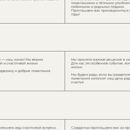
никах! Мы верим
Мы приняли важное решение в нашей жизни — обвен
тливой жизни.
Для нас это особенное событие, которое станет нача
жизни.
 и добрые пожелания,
Мы будем рады, если вы разделите с нами радость э
пожелания наполнят наш день радостью, а мы с удов
счастья.
жду счастливой встречи,
С радостью приглашаем вас на праздничный вечер п
сыночка. Хотим отметить этот важный для нашей сем
 в самый памятный
Будем рады видеть вас на нашем мероприятии!