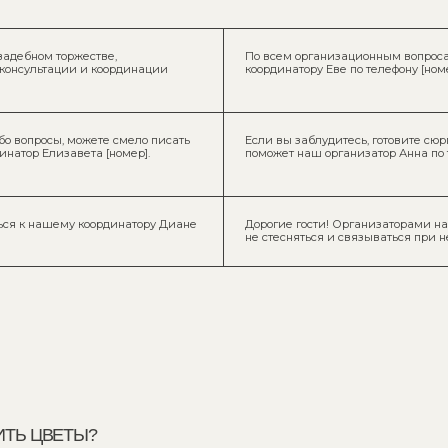
ВЕТЫ?
диться их красотой, ведь
Мы знаем, что на свадьбах принято дарить цветы, но 
ьного напитка
они так быстро завянут. Вместо букета мы будем рад
ли в зимнюю стужу.
с пожеланиями в записке: когда, где и с кем его откры
ем локации и не сможем
Друзья, сохраните жизнь цветам. Вместо свадебного 
приятные сертификаты
мы обязательно откроем вместе с вами.
каждого знака внимания.
 забрать их с собой.
Пожалуйста, не дарите нам цветы, лучше их стоимост
иться красотой
Мы знаем, что на свадьбах принято дарить цветы, но
й коллекции придется
до отъезда.
не останется без букета,
Мы знаем, что на свадьбах принято дарить цветы, но
ениха].
их красотой до отъезда в свадебное путешествие. 
будет ваша улыбка и хорошее настроение.