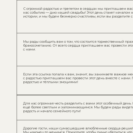
Мы рады сообщить вам о том, что состоится торжественный праздник, 
бракосочетанию. От всего сердца приглашаем вас провести этот незаб
с нами.
Если эта ссылка попала к вам, значит, вы занимаете важное место в на
с радостью приглашаем вас провести этот день вместе с нами. Пусть он 
радостью и тёплыми эмоциями!
Для нас огромная честь разделить с вами этот особенный день. Ваше пр
ещё более светлым и запоминающимся. Мы будем рады видеть вас среди
радость и начало семейного пути!
Дорогие гости, наши сумасшедшие влюбленные сердца решили объеди
Мы наконец-то женимся. Приходите, чтобы лично убедиться, что это не сон
свадебного торта!)
1.2. НА НИКАХ И ВЕНЧАНИЕ