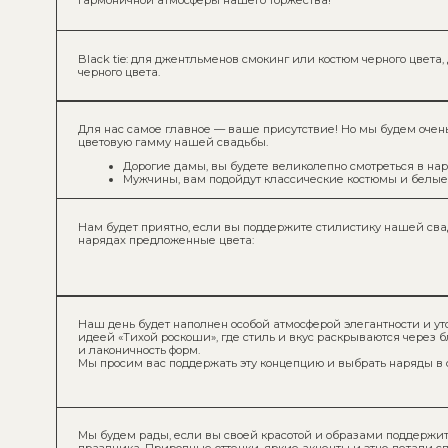
Наш день будет наполнен особой атмосферой элегантности и утонченнос
идеей «Тихой роскоши», где стиль и вкус раскрываются через благородст
и лаконичность форм.
Мы просим вас поддержать эту концепцию и выбрать наряды в следующи
Мы будем рады, если вы своей красотой и образами поддержите атмосф
праздника. Природные оттенки, яркие акценты и этно-детали сделают эт
Дресс-код в стиле бохо — это сочетание свободных силуэтов, многослойн
(белый, голубой, приглушенный терракотовый и зеленый, бежевый, кори
узоров, натуральных тканей (лён, хлопок, кружево) и уютной эстетики «ко
Девушкам подойдут наряды пастельных тонов, создавая атмосфе
на нашей свадьбе:
Дорогие мужчины, просим вас выбрать для торжества элегантный
или черных тонах:
Давайте создадим единую и красивую картину праздника! Мы будем бе
вы поддержите цветову гамму Представьте, как эффектно мы будем выгл
на общей фотографии