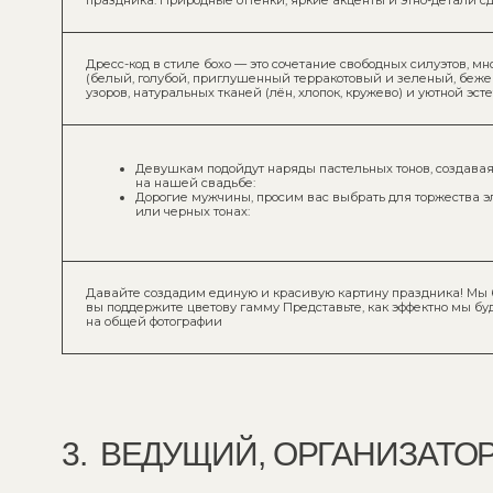
3.
ВЕДУЩИЙ, ОРГАНИЗАТОР, К
Если у вас есть идея творческого номера или выступления на свадебном
не стесняйтесь обращаться к нашему ведущему для детальной консульт
вашего выступления.
Если в день мероприятия или до него у вас возникнут какие-либо вопро
нашему координатору, она с удовольствием поможет вам. Координатор Ел
Если в день свадьбы у вас возникнут вопросы, просьба обращаться к н
по телефону [номер].
4.
ПОЖЕЛАНИЯ К ГОСТЯМ