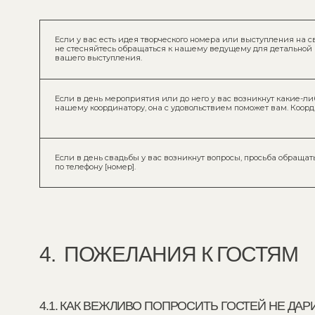
4.1. КАК ВЕЖЛИВО ПОПРОСИТЬ ГОСТЕЙ НЕ ДАРИТЬ Ц
Мы знаем, что на свадьбах принято дарить цветы, но мы не успеем насла
они так быстро завянут. Вместо букета мы будем рады бутылочке алкогол
с пожеланиями в записке, чтобы вспоминать вас жарким летним днем и
Уважаемые гости, просьба не дарить букеты цветов, поскольку мы меня
насладиться их красотой. Мы будем рады, если букеты вы замените на 
на посещение заведений или полезных магазинов. Будем счастливы от 
Пожалуйста, не дарите нам цветы. Мы очень расстроимся, если не сможем
Из-за романтического путешествия мы не сможем в полной мере наслад
и ароматом цветов, зато подаренная вами бутылочка вина для домашне
кстати после возвращения.
[Имя невесты] будет очень рада горшечным цветам. Не переживайте, она 
срезанные цветы в этот волшебный день ей обязательно подарит [имя ж