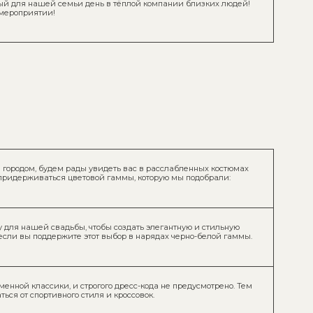
рады увидеть вас в расслабленных костюмах
ветовой гаммы, которую мы подобрали:
ы, чтобы создать элегантную и стильную
е этот выбор в нарядах черно-белой гаммы.
 строгого дресс-кода не предусмотрено. Тем
 стиля и кроссовок.
костюмах, а дам — в коктейльных платьях
ль нашей свадьбы в своих нарядах:
то вы собираетесь на самую крутую
рубашка, туфли.
дем рады, если в своих нарядах
адьбы, отдав предпочтение нейтральным
жности избегать ярких цветов в ваших