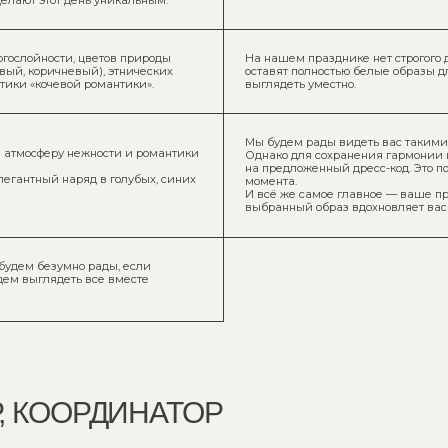
ООРДИНАТОР
 торжестве,
По всем организационным вопросам до и во время 
ации и координации
координатору Еве по телефону [номер].
сы, можете смело писать
Если вы заблудитесь, готовите сюрприз или у вас по
изавета [номер].
поможет наш организатор Анна по телефону [номер].
ашему координатору Диане
Дорогие гости! Организаторами нашего дня выступ
не стесняться и связываться при необходимости с н